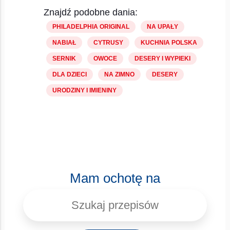
Znajdź podobne dania:
PHILADELPHIA ORIGINAL
NA UPAŁY
NABIAŁ
CYTRUSY
KUCHNIA POLSKA
SERNIK
OWOCE
DESERY I WYPIEKI
DLA DZIECI
NA ZIMNO
DESERY
URODZINY I IMIENINY
Mam ochotę na