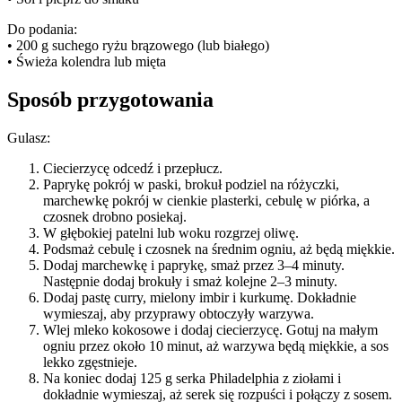
Do podania:
• 200 g suchego ryżu brązowego (lub białego)
• Świeża kolendra lub mięta
Sposób przygotowania
Gulasz:
Ciecierzycę odcedź i przepłucz.
Paprykę pokrój w paski, brokuł podziel na różyczki,
marchewkę pokrój w cienkie plasterki, cebulę w piórka, a
czosnek drobno posiekaj.
W głębokiej patelni lub woku rozgrzej oliwę.
Podsmaż cebulę i czosnek na średnim ogniu, aż będą miękkie.
Dodaj marchewkę i paprykę, smaż przez 3–4 minuty.
Następnie dodaj brokuły i smaż kolejne 2–3 minuty.
Dodaj pastę curry, mielony imbir i kurkumę. Dokładnie
wymieszaj, aby przyprawy obtoczyły warzywa.
Wlej mleko kokosowe i dodaj ciecierzycę. Gotuj na małym
ogniu przez około 10 minut, aż warzywa będą miękkie, a sos
lekko zgęstnieje.
Na koniec dodaj 125 g serka Philadelphia z ziołami i
dokładnie wymieszaj, aż serek się rozpuści i połączy z sosem.