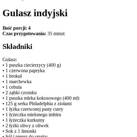
Gulasz indyjski
Ilość porcji: 4
Czas przygotowania:
35 minut
Składniki
Gulasz:
• 1 puszka ciecierzycy (400 g)
• 1 czerwona papryka
• 1 brokuł
• 1 marchewka
• 1 cebula
• 2 ząbki czosnku
• 1 puszka mleka kokosowego (400 ml)
• 125 g serka Philadelphia z ziołami
• 1 łyżka czerwonej pasty curry
• 1 łyżeczka mielonego imbiru
• 1 łyżeczka kurkumy
• 2 łyżki oliwy z oliwek
• Sok z 1 limonki
• Sól i pieprz do smaku