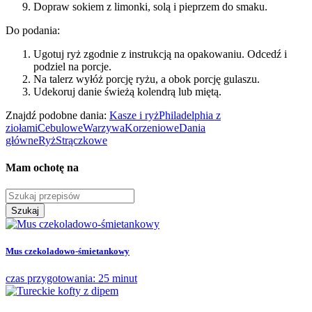
Dopraw sokiem z limonki, solą i pieprzem do smaku.
Do podania:
Ugotuj ryż zgodnie z instrukcją na opakowaniu. Odcedź i
podziel na porcje.
Na talerz wyłóż porcję ryżu, a obok porcję gulaszu.
Udekoruj danie świeżą kolendrą lub miętą.
Znajdź podobne dania:
Kasze i ryż
Philadelphia z
ziołami
Cebulowe
Warzywa
Korzeniowe
Dania
główne
Ryż
Strączkowe
Mam ochotę na
Szukaj
Mus czekoladowo-śmietankowy
czas przygotowania: 25 minut