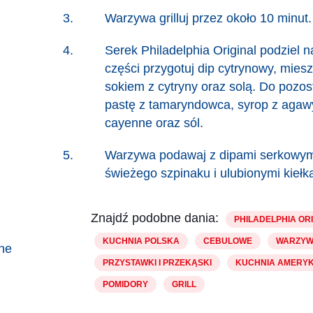
Warzywa grilluj przez około 10 minut.
Serek Philadelphia Original podziel na
części przygotuj dip cytrynowy, miesz
sokiem z cytryny oraz solą. Do pozos
pastę z tamaryndowca, syrop z agawy
cayenne oraz sól.
Warzywa podawaj z dipami serkowymi
świeżego szpinaku i ulubionymi kiełk
Znajdź podobne dania:
PHILADELPHIA OR
KUCHNIA POLSKA
CEBULOWE
WARZYW
nne
PRZYSTAWKI I PRZEKĄSKI
KUCHNIA AMERY
POMIDORY
GRILL