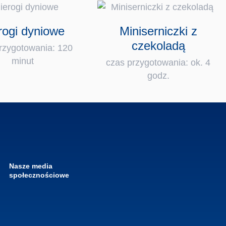
rogi dyniowe
Miniserniczki z
czekoladą
rzygotowania: 120
minut
czas przygotowania: ok. 4
godz.
Nasze media
społecznościowe