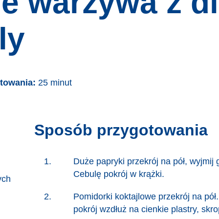
ne warzywa z d
ly
otowania:
25 minut
Sposób przygotowania
Duże papryki przekrój na pół, wyjmij
Cebulę pokrój w krążki.
ych
Pomidorki koktajlowe przekrój na pół.
pokrój wzdłuż na cienkie plastry, skro