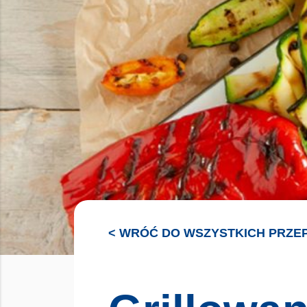
< WRÓĆ DO WSZYSTKICH PRZE