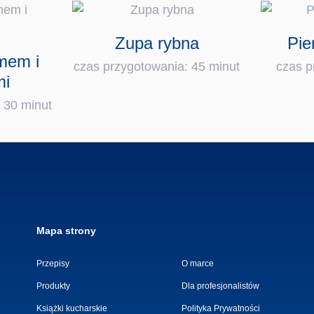
Zupa rybna
Pie
mem i
czas przygotowania: 45 minut
czas p
mi
 30 minut
Mapa strony
Przepisy
O marce
Produkty
Dla profesjonalistów
Książki kucharskie
Polityka Prywatności