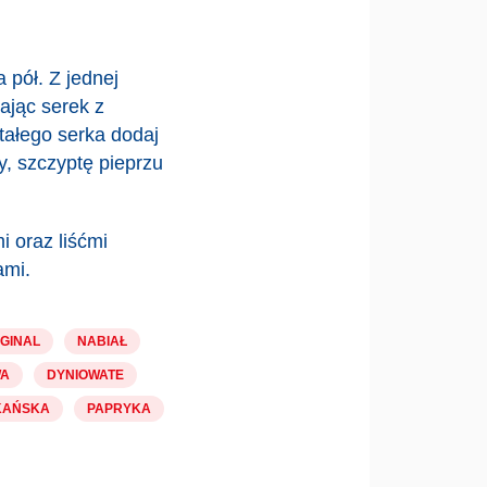
 pół. Z jednej
ając serek z
tałego serka dodaj
, szczyptę pieprzu
 oraz liśćmi
ami.
IGINAL
NABIAŁ
A
DYNIOWATE
KAŃSKA
PAPRYKA