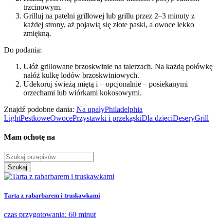
trzcinowym.
Grilluj na patelni grillowej lub grillu przez 2–3 minuty z
każdej strony, aż pojawią się złote paski, a owoce lekko
zmiękną.
Do podania:
Ułóż grillowane brzoskwinie na talerzach. Na każdą połówkę
nałóż kulkę lodów brzoskwiniowych.
Udekoruj świeżą miętą i – opcjonalnie – posiekanymi
orzechami lub wiórkami kokosowymi.
Znajdź podobne dania:
Na upały
Philadelphia
Light
Pestkowe
Owoce
Przystawki i przekąski
Dla dzieci
Desery
Grill
Mam ochotę na
Szukaj
Tarta z rabarbarem i truskawkami
czas przygotowania: 60 minut