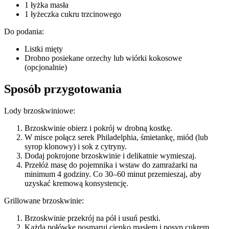
1 łyżka masła
1 łyżeczka cukru trzcinowego
Do podania:
Listki mięty
Drobno posiekane orzechy lub wiórki kokosowe
(opcjonalnie)
Sposób przygotowania
Lody brzoskwiniowe:
Brzoskwinie obierz i pokrój w drobną kostkę.
W misce połącz serek Philadelphia, śmietankę, miód (lub
syrop klonowy) i sok z cytryny.
Dodaj pokrojone brzoskwinie i delikatnie wymieszaj.
Przełóż masę do pojemnika i wstaw do zamrażarki na
minimum 4 godziny. Co 30–60 minut przemieszaj, aby
uzyskać kremową konsystencję.
Grillowane brzoskwinie:
Brzoskwinie przekrój na pół i usuń pestki.
Każdą połówkę posmaruj cienko masłem i posyp cukrem