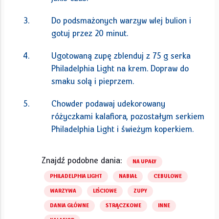
Do podsmażonych warzyw wlej bulion i
gotuj przez 20 minut.
Ugotowaną zupę zblenduj z 75 g serka
Philadelphia Light na krem. Dopraw do
smaku solą i pieprzem.
Chowder podawaj udekorowany
różyczkami kalafiora, pozostałym serkiem
Philadelphia Light i świeżym koperkiem.
Znajdź podobne dania:
NA UPAŁY
PHILADELPHIA LIGHT
NABIAŁ
CEBULOWE
WARZYWA
LIŚCIOWE
ZUPY
DANIA GŁÓWNE
STRĄCZKOWE
INNE