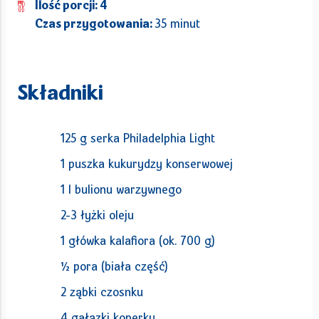
Ilość porcji: 4
Czas przygotowania:
35 minut
Składniki
125 g serka Philadelphia Light
1 puszka kukurydzy konserwowej
1 l bulionu warzywnego
2-3 łyżki oleju
1 główka kalafiora (ok. 700 g)
½ pora (biała część)
2 ząbki czosnku
4 gałązki koperku