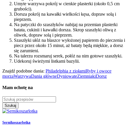
Umyte warzywa pokrój w cienkie plasterki (około 0,5 cm
grubości).
Dorsza pokrój na kawałki wielkości kęsa, dopraw solą i
pieprzem.
Na patyczki do szaszłyków nabijaj na przemian plasterki
batata, cukinii i kawałki dorsza. Skrop szaszłyki oliwą z
oliwek, dopraw solą i pieprzem.
Szaszłyki ułóż na blaszce wyłożonej papierem do pieczenia i
piecz przez około 15 minut, aż bataty będą miękkie, a dorsz
się zarumieni.
Na talerzu rozsmaruj serek, połóż na nim gotowe szaszłyki.
Udekoruj świeżymi listkami bazylii.
Znajdź podobne dania:
Philadelphia z ziołami
Ryby i owoce
morza
Warzywa
Dania główne
Dyniowate
Ziemniaki
Dorsz
Mam ochotę na
Szukaj
Sernikoszarlotka