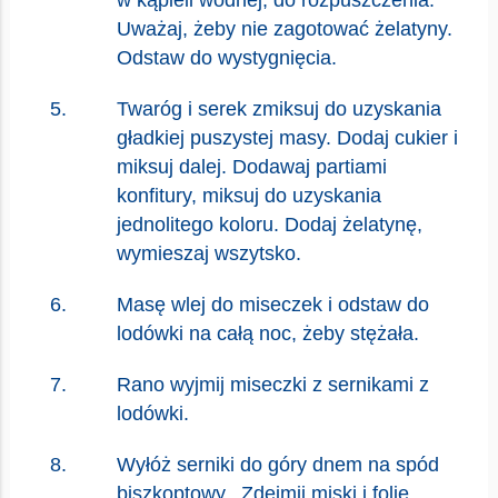
w kąpieli wodnej, do rozpuszczenia.
Uważaj, żeby nie zagotować żelatyny.
Odstaw do wystygnięcia.
Twaróg i serek zmiksuj do uzyskania
gładkiej puszystej masy. Dodaj cukier i
miksuj dalej. Dodawaj partiami
konfitury, miksuj do uzyskania
jednolitego koloru. Dodaj żelatynę,
wymieszaj wszytsko.
Masę wlej do miseczek i odstaw do
lodówki na całą noc, żeby stężała.
Rano wyjmij miseczki z sernikami z
lodówki.
Wyłóż serniki do góry dnem na spód
biszkoptowy.. Zdejmij miski i folię.