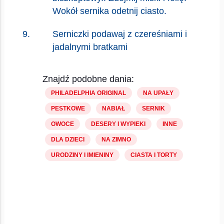
Wokół sernika odetnij ciasto.
Serniczki podawaj z czereśniami i
jadalnymi bratkami
Znajdź podobne dania:
PHILADELPHIA ORIGINAL
NA UPAŁY
PESTKOWE
NABIAŁ
SERNIK
OWOCE
DESERY I WYPIEKI
INNE
DLA DZIECI
NA ZIMNO
URODZINY I IMIENINY
CIASTA I TORTY