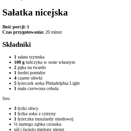
Sałatka nicejska
Ilość porcji: 1
Czas przygotowania:
20 minut
Składniki
1
sałata rzymska
100 g
tuńczyka w sosie własnym
2
jajka na twardo
1
średni pomidor
4
czarne oliwki
5
łyżeczek serka Philadelphia Light
1
mała czerwona cebula
Sos:
3
łyżki oliwy
1
łyżka soku z cytryny
1
łyżeczka musztardy miodowej
½
startego ząbka czosnku
sól i świeżo mielony pieprz