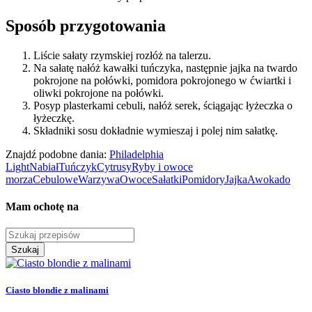
Sposób przygotowania
Liście sałaty rzymskiej rozłóż na talerzu.
Na sałatę nałóż kawałki tuńczyka, następnie jajka na twardo
pokrojone na połówki, pomidora pokrojonego w ćwiartki i
oliwki pokrojone na połówki.
Posyp plasterkami cebuli, nałóż serek, ściągając łyżeczka o
łyżeczkę.
Składniki sosu dokładnie wymieszaj i polej nim sałatkę.
Znajdź podobne dania:
Philadelphia
Light
Nabiał
Tuńczyk
Cytrusy
Ryby i owoce
morza
Cebulowe
Warzywa
Owoce
Sałatki
Pomidory
Jajka
Awokado
Mam ochotę na
Szukaj
Ciasto blondie z malinami