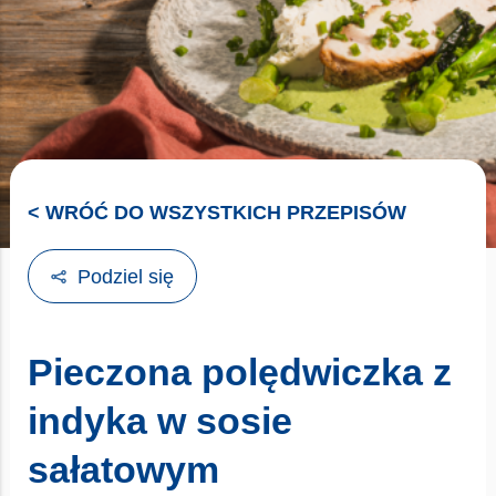
< WRÓĆ DO WSZYSTKICH PRZEPISÓW
Podziel się
Pieczona polędwiczka z
indyka w sosie
sałatowym