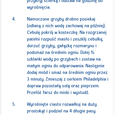
przykryj ścierką i odstaw na godzinę do
wyrośnięcia.
Namoczone grzyby drobno posiekaj
(odlaną z nich wodę zachowaj na później).
Cebulę pokrój w kosteczkę. Na rozgrzanej
patelni rozpuść masło i zeszklij cebulkę,
dorzuć grzyby, gałązkę rozmarynu i
podsmaż na średnim ogniu. Dolej ¾
szklanki wody po grzybach i zostaw na
małym ogniu do odparowania. Następnie
dodaj miód i smaż na średnim ogniu przez
3 minuty. Zmieszaj z serkiem Philadelphia i
dopraw pozostałą solą oraz pieprzem.
Przełóż farsz do miski i wystudź.
Wyrośnięte ciasto rozwałkuj na duży
prostokąt i podziel na 4 długie pasy.