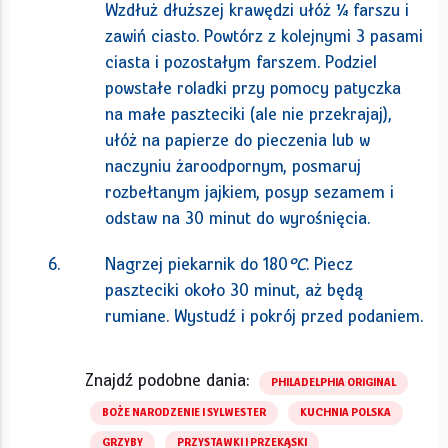
Wzdłuż dłuższej krawędzi ułóż ¼ farszu i
zawiń ciasto. Powtórz z kolejnymi 3 pasami
ciasta i pozostałym farszem. Podziel
powstałe roladki przy pomocy patyczka
na małe paszteciki (ale nie przekrajaj),
ułóż na papierze do pieczenia lub w
naczyniu żaroodpornym, posmaruj
rozbełtanym jajkiem, posyp sezamem i
odstaw na 30 minut do wyrośnięcia.
Nagrzej piekarnik do 180
°C
. Piecz
paszteciki około 30 minut, aż będą
rumiane. Wystudź i pokrój przed podaniem.
Znajdź podobne dania:
PHILADELPHIA ORIGINAL
BOŻE NARODZENIE I SYLWESTER
KUCHNIA POLSKA
GRZYBY
PRZYSTAWKI I PRZEKĄSKI