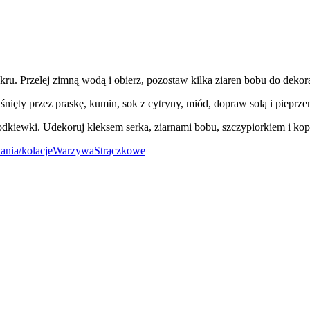
kru. Przelej zimną wodą i obierz, pozostaw kilka ziaren bobu do dekora
śnięty przez praskę, kumin, sok z cytryny, miód, dopraw solą i pieprz
rzodkiewki. Udekoruj kleksem serka, ziarnami bobu, szczypiorkiem i ko
ania/kolacje
Warzywa
Strączkowe