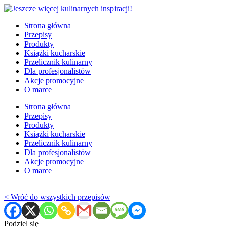
Strona główna
Przepisy
Produkty
Książki kucharskie
Przelicznik kulinarny
Dla profesjonalistów
Akcje promocyjne
O marce
Strona główna
Przepisy
Produkty
Książki kucharskie
Przelicznik kulinarny
Dla profesjonalistów
Akcje promocyjne
O marce
< Wróć do wszystkich przepisów
Podziel się