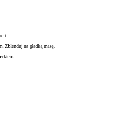
cji.
em. Zblenduj na gładką masę.
perkiem.