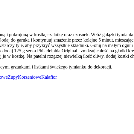
ą i pokrojoną w kostkę szalotkę oraz czosnek. Włóż gałązki tymianku 
. Dodaj do garnka i kontynuuj smażenie przez kolejne 5 minut, mieszając
ystarczy tyle, aby przykryć wszystkie składniki. Gotuj na małym ogniu
dodaj 125 g serka Philadelphia Original i zmiksuj całość na gładki k
e w kostkę. Na patelni rozgrzej niewielką ilość oliwy, dodaj kostki chl
cymi grzankami i listkami świeżego tymianku do dekoracji.
iowe
Zupy
Korzeniowe
Kalafior