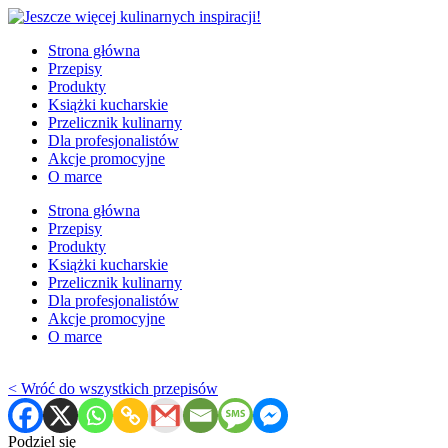
Strona główna
Przepisy
Produkty
Książki kucharskie
Przelicznik kulinarny
Dla profesjonalistów
Akcje promocyjne
O marce
Strona główna
Przepisy
Produkty
Książki kucharskie
Przelicznik kulinarny
Dla profesjonalistów
Akcje promocyjne
O marce
< Wróć do wszystkich przepisów
Podziel się