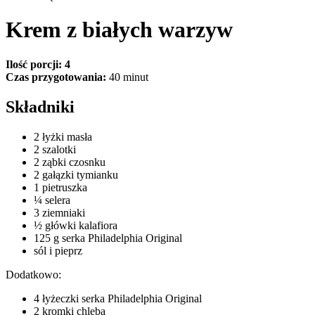
Krem z białych warzyw
Ilość porcji: 4
Czas przygotowania:
40 minut
Składniki
2 łyżki masła
2 szalotki
2 ząbki czosnku
2 gałązki tymianku
1 pietruszka
¼ selera
3 ziemniaki
½ główki kalafiora
125 g serka Philadelphia Original
sól i pieprz
Dodatkowo:
4 łyżeczki serka Philadelphia Original
2 kromki chleba