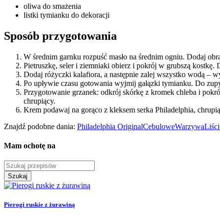
oliwa do smażenia
listki tymianku do dekoracji
Sposób przygotowania
W średnim garnku rozpuść masło na średnim ogniu. Dodaj obran
Pietruszkę, seler i ziemniaki obierz i pokrój w grubszą kostkę
Dodaj różyczki kalafiora, a następnie zalej wszystko wodą – w
Po upływie czasu gotowania wyjmij gałązki tymianku. Do zupy 
Przygotowanie grzanek: odkrój skórkę z kromek chleba i pokrój j
chrupiący.
Krem podawaj na gorąco z kleksem serka Philadelphia, chrupią
Znajdź podobne dania:
Philadelphia Original
Cebulowe
Warzywa
Liśc
Mam ochotę na
Szukaj
Pierogi ruskie z żurawiną