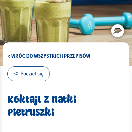
< WRÓĆ DO WSZYSTKICH PRZEPISÓW
Podziel się
Koktajl z natki
pietruszki