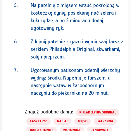
Na patelnię z mięsem wrzuć pokrojoną w
kosteczkę dynię, posiekaną nać selera i
kukurydzę, a po 5 minutach dodaj
ugotowany ryż.
Zdejmij patelnię z gazu i wymieszaj farsz z
serkiem Philadelphia Original, skwarkami,
solą i pieprzem.
Ugotowanym patisonom odetnij wierzchy i
wydrąż środki. Napełnij je farszem, a
następnie wstaw w żaroodpornym
naczyniu do piekarnika na 20 minut.
Znajdź podobne dania:
PHILADELPHIA ORIGINAL
KASZE I RYŻ
NABIAŁ
MIĘSO
WARZYWA
DANIA GŁÓWNE
WOŁOWINA
DYNIOWATE