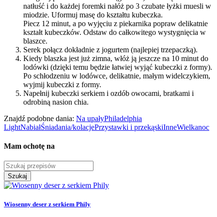
natłuść i do każdej foremki nałóż po 3 czubate łyżki muesli w
miodzie. Uformuj masę do kształtu kubeczka.
Piecz 12 minut, a po wyjęciu z piekarnika popraw delikatnie
kształt kubeczków. Odstaw do całkowitego wystygnięcia w
blaszce.
Serek połącz dokładnie z jogurtem (najlepiej trzepaczką).
Kiedy blaszka jest już zimna, włóż ją jeszcze na 10 minut do
lodówki (dzięki temu będzie łatwiej wyjąć kubeczki z formy).
Po schłodzeniu w lodówce, delikatnie, małym widelczykiem,
wyjmij kubeczki z formy.
Napełnij kubeczki serkiem i ozdób owocami, bratkami i
odrobiną nasion chia.
Znajdź podobne dania:
Na upały
Philadelphia
Light
Nabiał
Śniadania/kolacje
Przystawki i przekąski
Inne
Wielkanoc
Mam ochotę na
Szukaj
Wiosenny deser z serkiem Phily