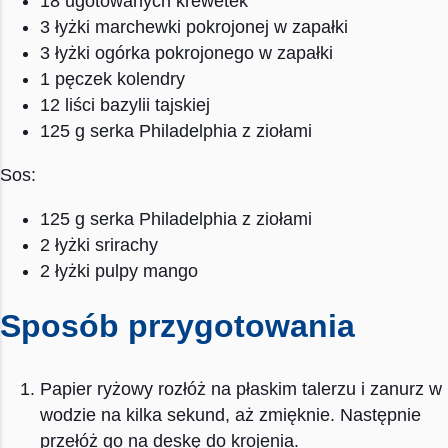
18 ugotowanych krewetek
3 łyżki marchewki pokrojonej w zapałki
3 łyżki ogórka pokrojonego w zapałki
1 pęczek kolendry
12 liści bazylii tajskiej
125 g serka Philadelphia z ziołami
Sos:
125 g serka Philadelphia z ziołami
2 łyżki srirachy
2 łyżki pulpy mango
Sposób przygotowania
Papier ryżowy rozłóż na płaskim talerzu i zanurz w
wodzie na kilka sekund, aż zmięknie. Następnie
przełóż go na deskę do krojenia.