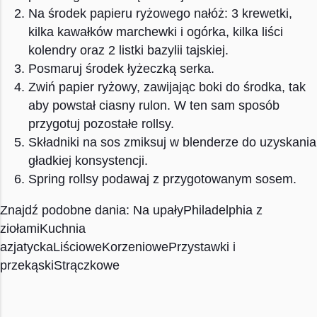
Na środek papieru ryżowego nałóż: 3 krewetki,
kilka kawałków marchewki i ogórka, kilka liści
kolendry oraz 2 listki bazylii tajskiej.
Posmaruj środek łyżeczką serka.
Zwiń papier ryżowy, zawijając boki do środka, tak
aby powstał ciasny rulon. W ten sam sposób
przygotuj pozostałe rollsy.
Składniki na sos zmiksuj w blenderze do uzyskania
gładkiej konsystencji.
Spring rollsy podawaj z przygotowanym sosem.
Znajdź podobne dania:
Na upały
Philadelphia z
ziołami
Kuchnia
azjatycka
Liściowe
Korzeniowe
Przystawki i
przekąski
Strączkowe