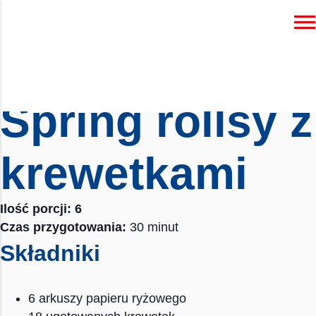
< Wróć do wszystkich przepisów
Podziel się
Spring rollsy z
krewetkami
Ilość porcji: 6
Czas przygotowania:
30 minut
Składniki
6 arkuszy papieru ryżowego